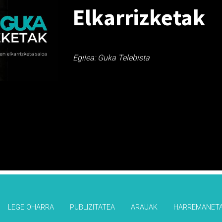
Elkarrizketak
Egilea: Guka Telebista
LEGE OHARRA
PUBLIZITATEA
ARAUAK
HARREMANET