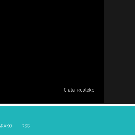
0 atal ikusteko
ARAKO
RSS