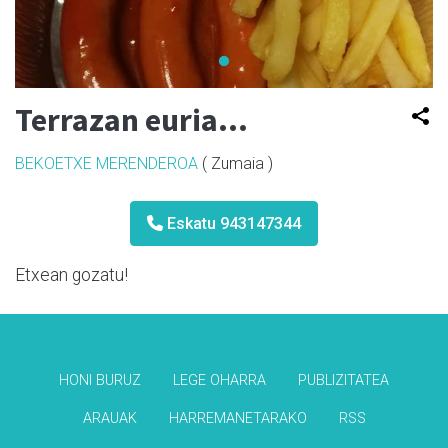
Terrazan euria...
BEKOETXE MERENDEROA
( Zumaia )
Eskatu 943147344
Etxean gozatu!
HONI BURUZ
LEGE OHARRA
PUBLIZITATEA
ARAUAK
HARREMANETARAKO
RSS