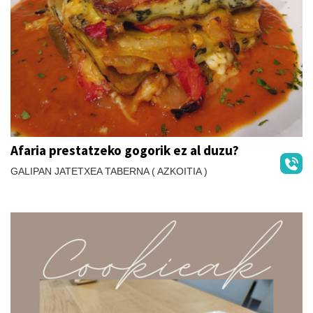
Afaria prestatzeko gogorik ez al duzu?
GALIPAN JATETXEA TABERNA ( AZKOITIA )