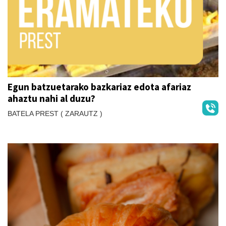
Egun batzuetarako bazkariaz edota afariaz
ahaztu nahi al duzu?
BATELA PREST ( ZARAUTZ )