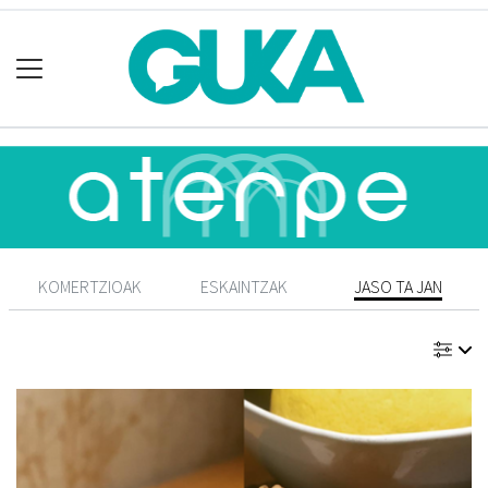
KOMERTZIOAK
ESKAINTZAK
JASO TA JAN