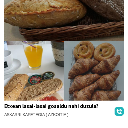
Etxean lasai-lasai gosaldu nahi duzula?
ASKARRI KAFETEGIA ( AZKOITIA )