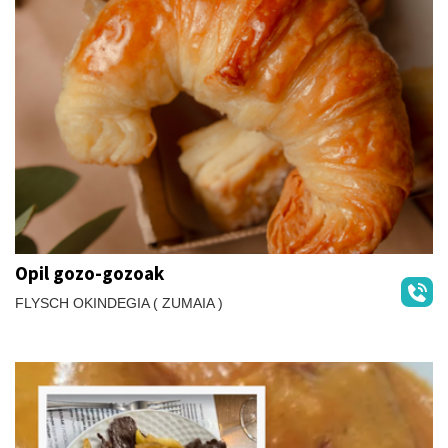
Opil gozo-gozoak
FLYSCH OKINDEGIA ( ZUMAIA )