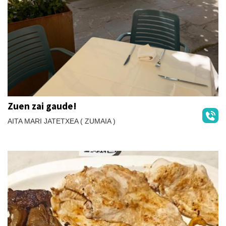
Zuen zai gaude!
AITA MARI JATETXEA ( ZUMAIA )