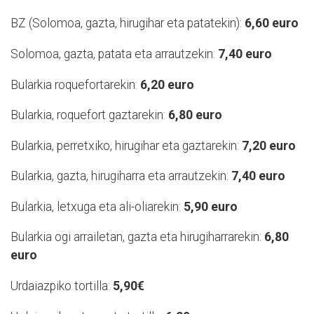
BZ (Solomoa, gazta, hirugihar eta patatekin):
6,60 euro
Solomoa, gazta, patata eta arrautzekin:
7,40 euro
Bularkia roquefortarekin:
6,20 euro
Bularkia, roquefort gaztarekin:
6,80 euro
Bularkia, perretxiko, hirugihar eta gaztarekin:
7,20 euro
Bularkia, gazta, hirugiharra eta arrautzekin:
7,40 euro
Bularkia, letxuga eta ali-oliarekin:
5,90 euro
Bularkia ogi arrailetan, gazta eta hirugiharrarekin:
6,80
euro
Urdaiazpiko tortilla:
5,90€