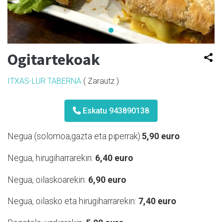
Ogitartekoak
ITXAS-LUR TABERNA
( Zarautz )
Eskatu 943890138
Negua (solomoa,gazta eta piperrak):
5,90 euro
Negua, hirugiharrarekin:
6,40 euro
Negua, oilaskoarekin:
6,90 euro
Negua, oilasko eta hirugiharrarekin:
7,40 euro