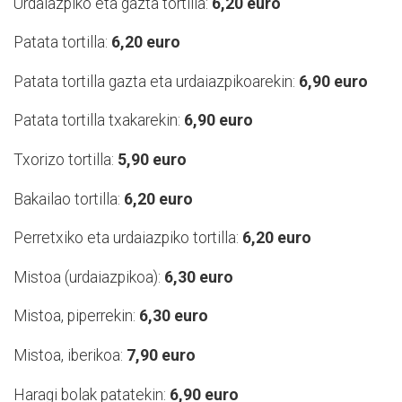
Urdaiazpiko eta gazta tortilla:
6,20 euro
Patata tortilla:
6,20 euro
Patata tortilla gazta eta urdaiazpikoarekin:
6,90 euro
Patata tortilla txakarekin:
6,90 euro
Txorizo tortilla:
5,90 euro
Bakailao tortilla:
6,20 euro
Perretxiko eta urdaiazpiko tortilla:
6,20 euro
Mistoa (urdaiazpikoa):
6,30 euro
Mistoa, piperrekin:
6,30 euro
Mistoa, iberikoa:
7,90 euro
Haragi bolak patatekin:
6,90 euro