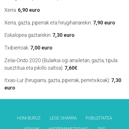
Xerra:
6,90 euro
Xerra, gazta, piperrak eta hirugiharrarekin:
7,90 euro
Eskalopea gaztarekin:
7,30 euro
Txibierroak:
7,00 euro
Zelai-Ondo 2020 (Bularkia ogi arrailetan, gazta, tipula
sueztitua eta pikillo saltsa):
7,60€
Itxas-Lur (hirugiarra, gazta, piperrak, perretxikoak):
7,30
euro
HONI BURUZ
LEGE OHARRA
PUBLIZITATEA