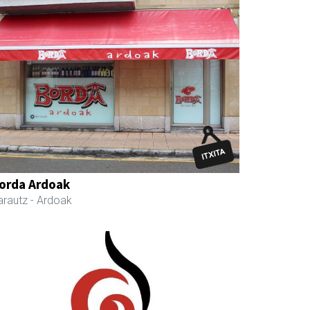
orda Ardoak
arautz
- Ardoak