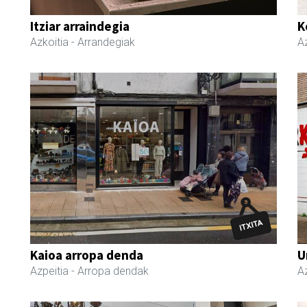
Itziar arraindegia
K
Azkoitia
- Arrandegiak
Az
Kaioa arropa denda
U
Azpeitia
- Arropa dendak
Az