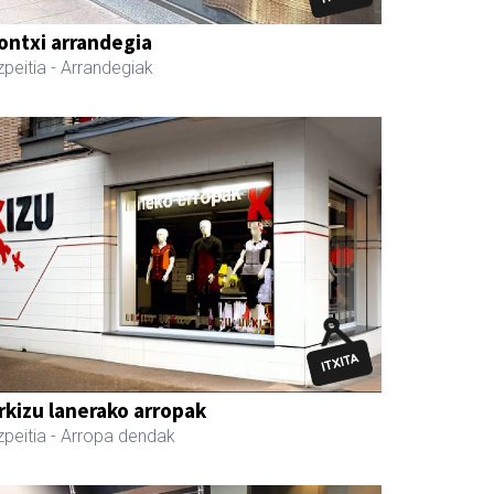
ontxi arrandegia
peitia
- Arrandegiak
rkizu lanerako arropak
peitia
- Arropa dendak