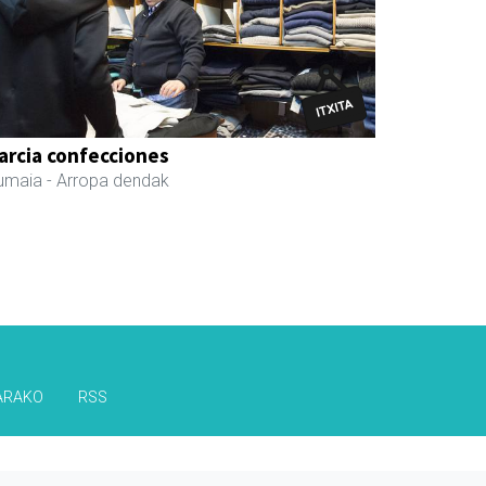
arcia confecciones
umaia
- Arropa dendak
ARAKO
RSS