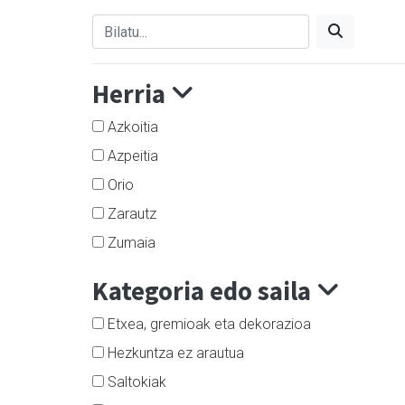
Herria
Azkoitia
Azpeitia
Orio
Zarautz
Zumaia
Kategoria edo saila
Etxea, gremioak eta dekorazioa
Hezkuntza ez arautua
Saltokiak