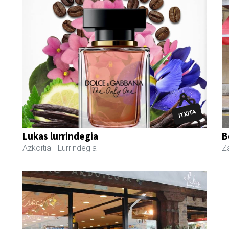
Lukas lurrindegia
B
Azkoitia
- Lurrindegia
Z