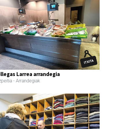
illegas Larrea arrandegia
peitia
- Arrandegiak