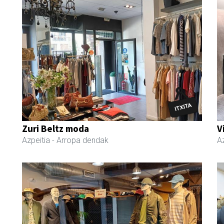
Zuri Beltz moda
V
Azpeitia
- Arropa dendak
Az