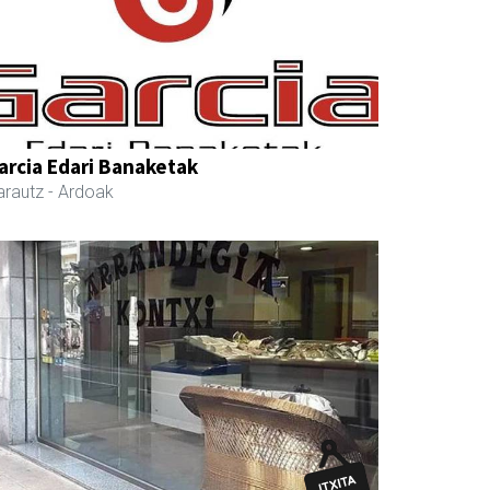
arcia Edari Banaketak
arautz
- Ardoak