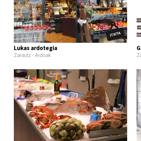
Lukas ardotegia
G
Zarautz
- Ardoak
Z