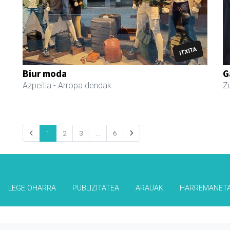
Biur moda
G
Azpeitia
- Arropa dendak
Z
1
2
3
...
6
LEGE OHARRA
PUBLIZITATEA
ARAUAK
HARREMANET