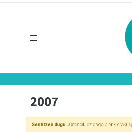
2007
Sentitzen dugu...
Oraindik ez dago alerik erakus