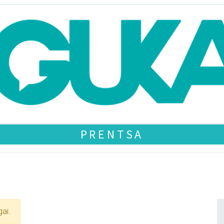
PRENTSA
gai.