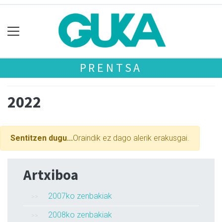
PRENTSA
2022
Sentitzen dugu...
Oraindik ez dago alerik erakusgai.
Artxiboa
2007ko zenbakiak
2008ko zenbakiak